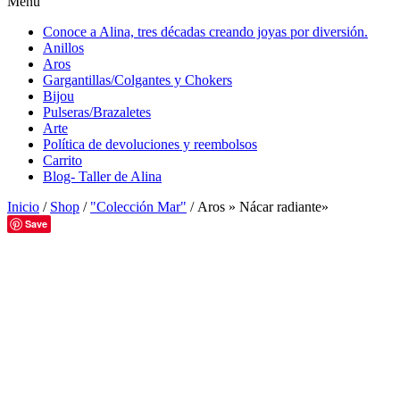
Menú
Conoce a Alina, tres décadas creando joyas por diversión.
Anillos
Aros
Gargantillas/Colgantes y Chokers
Bijou
Pulseras/Brazaletes
Arte
Política de devoluciones y reembolsos
Carrito
Blog- Taller de Alina
Inicio
/
Shop
/
"Colección Mar"
/ Aros » Nácar radiante»
Save