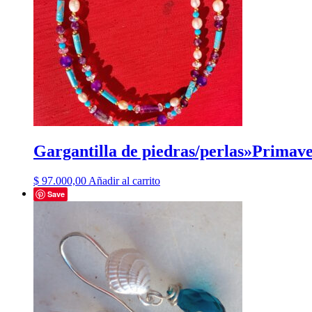
Gargantilla de piedras/perlas»Primav
$
97.000,00
Añadir al carrito
Save