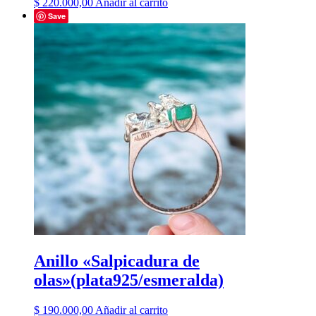
$
220.000,00
Añadir al carrito
Save
Anillo «Salpicadura de
olas»(plata925/esmeralda)
$
190.000,00
Añadir al carrito