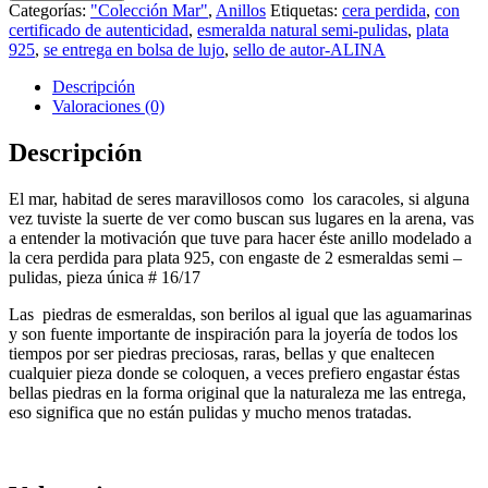
Categorías:
"Colección Mar"
,
Anillos
Etiquetas:
cera perdida
,
con
certificado de autenticidad
,
esmeralda natural semi-pulidas
,
plata
925
,
se entrega en bolsa de lujo
,
sello de autor-ALINA
Descripción
Valoraciones (0)
Descripción
El mar, habitad de seres maravillosos como los caracoles, si alguna
vez tuviste la suerte de ver como buscan sus lugares en la arena, vas
a entender la motivación que tuve para hacer éste anillo modelado a
la cera perdida para plata 925, con engaste de 2 esmeraldas semi –
pulidas, pieza única # 16/17
Las piedras de esmeraldas, son berilos al igual que las aguamarinas
y son fuente importante de inspiración para la joyería de todos los
tiempos por ser piedras preciosas, raras, bellas y que enaltecen
cualquier pieza donde se coloquen, a veces prefiero engastar éstas
bellas piedras en la forma original que la naturaleza me las entrega,
eso significa que no están pulidas y mucho menos tratadas.