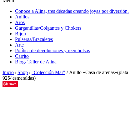
Menú
Conoce a Alina, tres décadas creando joyas por diversión.
Anillos
Aros
Gargantillas/Colgantes y Chokers
Bijou
Pulseras/Brazaletes
Arte
Política de devoluciones y reembolsos
Carrito
Blog- Taller de Alina
Inicio
/
Shop
/
"Colección Mar"
/ Anillo «Casa de arenas»(plata
925/ esmeraldas)
Save