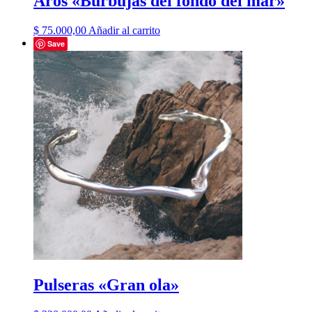
Aros «Burbujas del fondo del mar»
$
75.000,00
Añadir al carrito
Save
Pulseras «Gran ola»